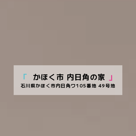
「
かほく市 内日角の家
」
石川県かほく市内日角ワ105番地 49号地