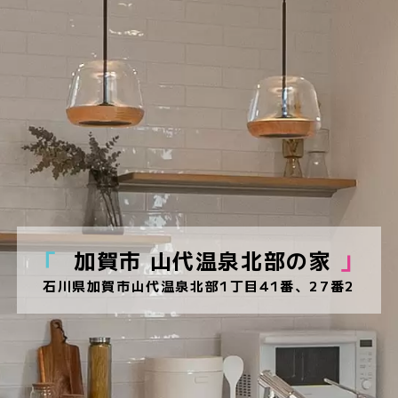
「
加賀市 山代温泉北部の家
」
石川県加賀市山代温泉北部1丁目41番、27番2